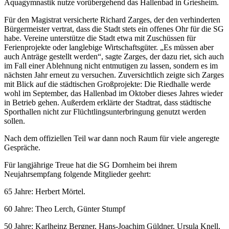
Aquagymnastik nutze vorübergehend das Hallenbad in Griesheim.
Für den Magistrat versicherte Richard Zarges, der den verhinderten
Bürgermeister vertrat, dass die Stadt stets ein offenes Ohr für die SG
habe. Vereine unterstütze die Stadt etwa mit Zuschüssen für
Ferienprojekte oder langlebige Wirtschaftsgüter. „Es müssen aber
auch Anträge gestellt werden“, sagte Zarges, der dazu riet, sich auch
im Fall einer Ablehnung nicht entmutigen zu lassen, sondern es im
nächsten Jahr erneut zu versuchen. Zuversichtlich zeigte sich Zarges
mit Blick auf die städtischen Großprojekte: Die Riedhalle werde
wohl im September, das Hallenbad im Oktober dieses Jahres wieder
in Betrieb gehen. Außerdem erklärte der Stadtrat, dass städtische
Sporthallen nicht zur Flüchtlingsunterbringung genutzt werden
sollen.
Nach dem offiziellen Teil war dann noch Raum für viele angeregte
Gespräche.
Für langjährige Treue hat die SG Dornheim bei ihrem
Neujahrsempfang folgende Mitglieder geehrt:
65 Jahre: Herbert Mörtel.
60 Jahre: Theo Lerch, Günter Stumpf
50 Jahre: Karlheinz Bergner, Hans-Joachim Güldner, Ursula Knell,