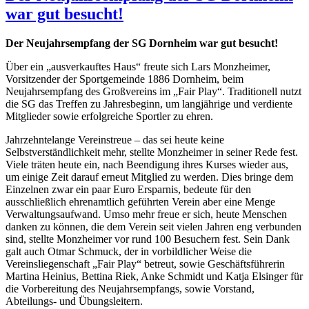
war gut besucht!
Der Neujahrsempfang der SG Dornheim war gut besucht!
Über ein „ausverkauftes Haus“ freute sich Lars Monzheimer,
Vorsitzender der Sportgemeinde 1886 Dornheim, beim
Neujahrsempfang des Großvereins im „Fair Play“. Traditionell nutzt
die SG das Treffen zu Jahresbeginn, um langjährige und verdiente
Mitglieder sowie erfolgreiche Sportler zu ehren.
Jahrzehntelange Vereinstreue – das sei heute keine
Selbstverständlichkeit mehr, stellte Monzheimer in seiner Rede fest.
Viele träten heute ein, nach Beendigung ihres Kurses wieder aus,
um einige Zeit darauf erneut Mitglied zu werden. Dies bringe dem
Einzelnen zwar ein paar Euro Ersparnis, bedeute für den
ausschließlich ehrenamtlich geführten Verein aber eine Menge
Verwaltungsaufwand. Umso mehr freue er sich, heute Menschen
danken zu können, die dem Verein seit vielen Jahren eng verbunden
sind, stellte Monzheimer vor rund 100 Besuchern fest. Sein Dank
galt auch Otmar Schmuck, der in vorbildlicher Weise die
Vereinsliegenschaft „Fair Play“ betreut, sowie Geschäftsführerin
Martina Heinius, Bettina Riek, Anke Schmidt und Katja Elsinger für
die Vorbereitung des Neujahrsempfangs, sowie Vorstand,
Abteilungs- und Übungsleitern.