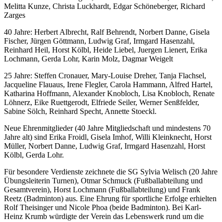
Melitta Kunze, Christa Luckhardt, Edgar Schöneberger, Richard
Zarges
40 Jahre: Herbert Albrecht, Ralf Behrendt, Norbert Danne, Gisela
Fischer, Jürgen Göttmann, Ludwig Graf, Irmgard Hasenzahl,
Reinhard Heil, Horst Kölbl, Heide Liebel, Juergen Lienert, Erika
Lochmann, Gerda Lohr, Karin Molz, Dagmar Weigelt
25 Jahre: Steffen Cronauer, Mary-Louise Dreher, Tanja Flachsel,
Jacqueline Flauaus, Irene Flegler, Carola Hammann, Alfred Hartel,
Katharina Hoffmann, Alexander Knobloch, Lisa Knobloch, Renate
Löhnerz, Eike Ruettgerodt, Elfriede Seiler, Werner Senßfelder,
Sabine Sölch, Reinhard Specht, Annette Stoeckl.
Neue Ehrenmitglieder (40 Jahre Mitgliedschaft und mindestens 70
Jahre alt) sind Erika Froidl, Gisela Imhof, Willi Kleinknecht, Horst
Müller, Norbert Danne, Ludwig Graf, Irmgard Hasenzahl, Horst
Kölbl, Gerda Lohr.
Für besondere Verdienste zeichnete die SG Sylvia Welisch (20 Jahre
Übungsleiterin Turnen), Otmar Schmuck (Fußballabteilung und
Gesamtverein), Horst Lochmann (Fußballabteilung) und Frank
Reetz (Badminton) aus. Eine Ehrung für sportliche Erfolge erhielten
Rolf Theisinger und Nicole Phoa (beide Badminton). Bei Karl-
Heinz Krumb würdigte der Verein das Lebenswerk rund um die