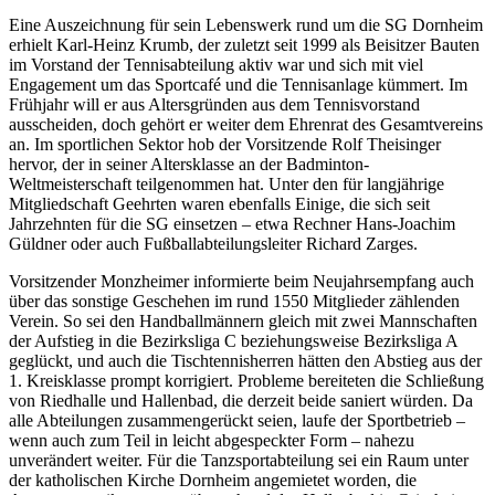
Eine Auszeichnung für sein Lebenswerk rund um die SG Dornheim
erhielt Karl-Heinz Krumb, der zuletzt seit 1999 als Beisitzer Bauten
im Vorstand der Tennisabteilung aktiv war und sich mit viel
Engagement um das Sportcafé und die Tennisanlage kümmert. Im
Frühjahr will er aus Altersgründen aus dem Tennisvorstand
ausscheiden, doch gehört er weiter dem Ehrenrat des Gesamtvereins
an. Im sportlichen Sektor hob der Vorsitzende Rolf Theisinger
hervor, der in seiner Altersklasse an der Badminton-
Weltmeisterschaft teilgenommen hat. Unter den für langjährige
Mitgliedschaft Geehrten waren ebenfalls Einige, die sich seit
Jahrzehnten für die SG einsetzen – etwa Rechner Hans-Joachim
Güldner oder auch Fußballabteilungsleiter Richard Zarges.
Vorsitzender Monzheimer informierte beim Neujahrsempfang auch
über das sonstige Geschehen im rund 1550 Mitglieder zählenden
Verein. So sei den Handballmännern gleich mit zwei Mannschaften
der Aufstieg in die Bezirksliga C beziehungsweise Bezirksliga A
geglückt, und auch die Tischtennisherren hätten den Abstieg aus der
1. Kreisklasse prompt korrigiert. Probleme bereiteten die Schließung
von Riedhalle und Hallenbad, die derzeit beide saniert würden. Da
alle Abteilungen zusammengerückt seien, laufe der Sportbetrieb –
wenn auch zum Teil in leicht abgespeckter Form – nahezu
unverändert weiter. Für die Tanzsportabteilung sei ein Raum unter
der katholischen Kirche Dornheim angemietet worden, die