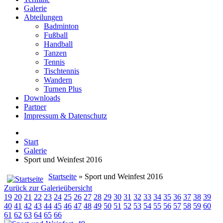
Galerie
Abteilungen
Badminton
Fußball
Handball
Tanzen
Tennis
Tischtennis
Wandern
Turnen Plus
Downloads
Partner
Impressum & Datenschutz
Start
Galerie
Sport und Weinfest 2016
Startseite
» Sport und Weinfest 2016
Zurück zur Galerieübersicht
19
20
21
22
23
24
25
26
27
28
29
30
31
32
33
34
35
36
37
38
39
40
41
42
43
44
45
46
47
48
49
50
51
52
53
54
55
56
57
58
59
60
61
62
63
64
65
66